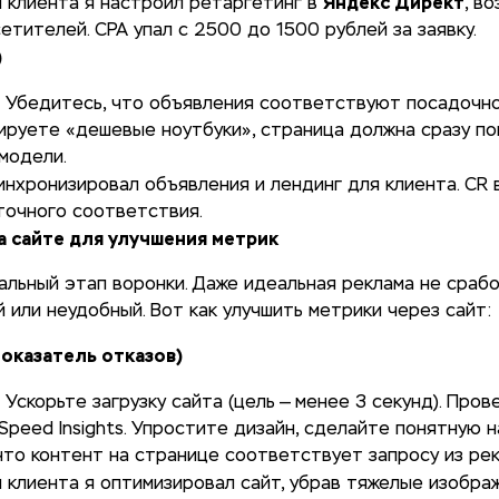
Яндекс Директ
я клиента я настроил ретаргетинг в
, в
етителей. CPA упал с 2500 до 1500 рублей за заявку.
)
: Убедитесь, что объявления соответствуют посадочно
ируете «дешевые ноутбуки», страница должна сразу по
модели.
синхронизировал объявления и лендинг для клиента. CR 
точного соответствия.
а сайте для улучшения метрик
альный этап воронки. Даже идеальная реклама не срабо
 или неудобный. Вот как улучшить метрики через сайт:
Показатель отказов)
: Ускорьте загрузку сайта (цель — менее 3 секунд). Про
Speed Insights. Упростите дизайн, сделайте понятную н
что контент на странице соответствует запросу из рек
я клиента я оптимизировал сайт, убрав тяжелые изобра