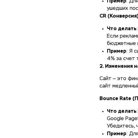
Пример
: Дл
ушедших пос
CR (Конверсия
Что делать
Если реклам
бюджетные 
Пример
: Я 
4% за счет 
2. Изменения н
Сайт — это фин
сайт медленный
Bounce Rate (
Что делать
Google Page
Убедитесь, 
Пример
: Дл