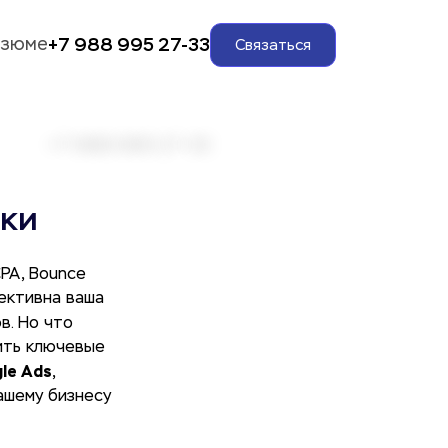
+7 988 995 27-33
езюме
Связаться
ики
PA, Bounce
ективна ваша
в. Но что
шить ключевые
le Ads
,
ашему бизнесу