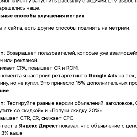
помог клиенту запустить рассылку с акциями. LTV вырос 
вращались чаще.
ьные способы улучшения метрик
 и сайта, есть другие способы повлиять на метрики:
ет
: Возвращает пользователей, которые уже взаимодей
м или рекламой.
нижает CPA, повышает CR и ROMI.
Google Ads
я клиента я настроил ретаргетинг в
на тех,
зину, но не купил. Это принесло 15% дополнительных пр
ание
ет
: Тестируйте разные версии объявлений, заголовков, 
упить со скидкой» и «Получи скидку 20%».
овышает CTR, CR, снижает CPC.
Яндекс Директ
B-тест в
показал, что объявление с цено
 3% выше.