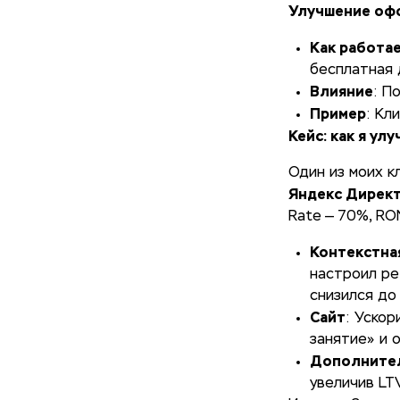
Улучшение оф
Как работа
бесплатная 
Влияние
: П
Пример
: Кл
Кейс: как я ул
Один из моих к
Яндекс Дирек
Rate — 70%, RO
Контекстна
настроил ре
снизился до
Сайт
: Ускор
занятие» и 
Дополните
увеличив LTV