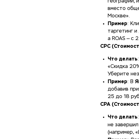
географии, 
вместо обще
Москве».
Пример
: Кл
таргетинг и
а ROAS — с 2
CPC (Стоимост
Что делать
«Скидка 20%
Уберите неэ
Пример
Я
: В
добавив при
25 до 18 руб
CPA (Стоимост
Что делать
не завершил
(например, «