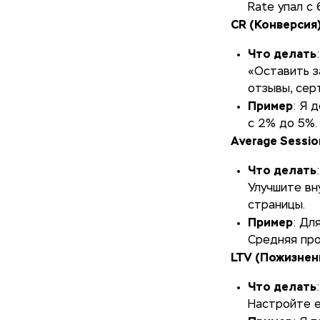
Rate упал с
CR (Конверсия
Что делать
«Оставить з
отзывы, сер
Пример
: Я 
с 2% до 5%.
Average Sessi
Что делать
Улучшите вн
страницы.
Пример
: Дл
Средняя про
LTV (Пожизнен
Что делать
Настройте e