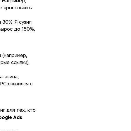
. Например,
е кроссовки в
л 30%. Я сузил
вырос до 150%,
 (например,
рые ссылки).
агазина,
PC снизился с
нг для тех, кто
oogle Ads