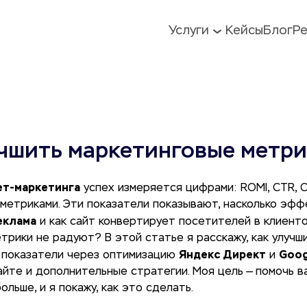
Услуги
Кейсы
Блог
Р
учшить маркетинговые метр
ет-маркетинга
успех измеряется цифрами: ROMI, CTR, C
 метриками. Эти показатели показывают, насколько эфф
еклама
и как сайт конвертирует посетителей в клиенто
етрики не радуют? В этой статье я расскажу, как улуч
Яндекс Директ
Goog
 показатели через оптимизацию
и
айте и дополнительные стратегии. Моя цель — помочь в
льше, и я покажу, как это сделать.