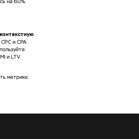
сь на 60%.
контекстную
 CPC и CPA.
спользуйте
I и LTV.
ть метрики.