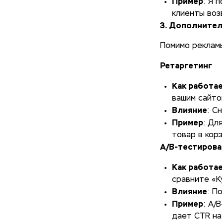
Пример
: Я 
клиенты воз
3. Дополнител
Помимо рекламы
Ретаргетинг
Как работа
вашим сайто
Влияние
: С
Пример
: Дл
товар в кор
A/B-тестиров
Как работа
сравните «К
Влияние
: П
Пример
: A/
дает CTR на