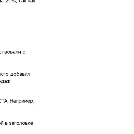
на 20%, так как
ствовали с
 кто добавил
одаж.
CTA. Например,
й в заголовке