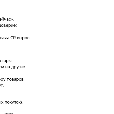
ейчас»,
доверие:
тзывы. CR вырос
яторы.
ли на другие
ору товаров.
т.
х покупок).