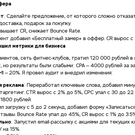
фера
ет
: Сделайте предложение, от которого сложно отказа
доставка, подарок за покупку.
овышает CR, снижает Bounce Rate.
иент добавил «Бесплатный замер» в оффер. CR вырос с
учшил метрики для бизнеса
лиентов, сеть фитнес-клубов, тратил 120 000 рублей в
т
, но результаты были слабыми: CPA — 4000 рублей за за
MI — 20%. Я провел аудит и внедрил изменения:
я реклама
: Переработал ключевые слова, добавил мину
таргетинг. CTR вырос с 2% до 5%, CPC упал с 30 до 22
 1800 рублей.
ил загрузку с 5 до 2 секунд, добавил форму «Записатьс
отзывы. Bounce Rate упал до 45%, CR вырос с 1% до 3.5
льно
: Запустил email-рассылку с акциями для текущих к
 на 15%.