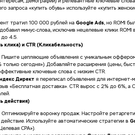
интересам, демографии) и релевантные ключевые слова
го запроса «купить обувь» используйте «купить женски
Google Ads
иент тратил 100 000 рублей на
, но ROMI бы
 добавил минус-слова, исключив нецелевые клики. ROMI 
 до 4.5.
ь клика) и CTR (Кликабельность)
: Пишите цепляющие объявления с уникальным оффером
 только сегодня»). Добавляйте расширения (цены, быст
ффективные ключевые слова с низким CTR.
ндекс Директ
я переписал объявления для интернет-м
зыв «Бесплатная доставка». CTR вырос с 2% до 6%, а C
лей.
ь действия)
: Оптимизируйте воронку продаж. Настройте ретаргети
G
 действие. Используйте автоматические стратегии в
Целевая CPA»).