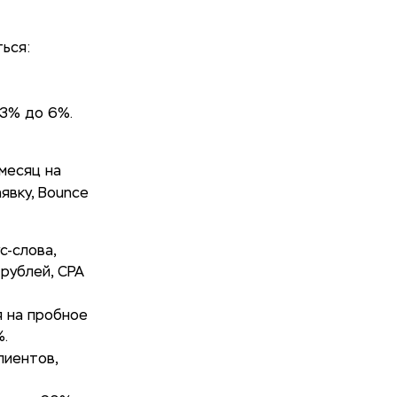
ться:
 3% до 6%.
 месяц на
явку, Bounce
с-слова,
 рублей, CPA
я на пробное
%.
лиентов,