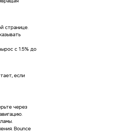
озвращая
й странице.
казывать
вырос с 1.5% до
тает, если
верьте через
авигацию.
ламы.
жения. Bounce