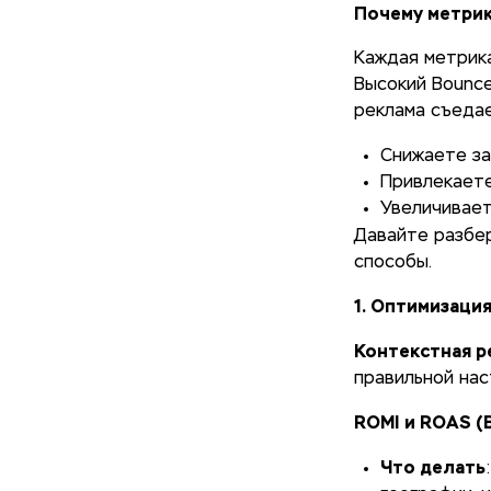
Почему метрик
Каждая метрика
Высокий Bounce
реклама съедае
Снижаете з
Привлекаете
Увеличивает
Давайте разбер
способы.
1. Оптимизаци
Контекстная р
правильной нас
ROMI и ROAS (
Что делать