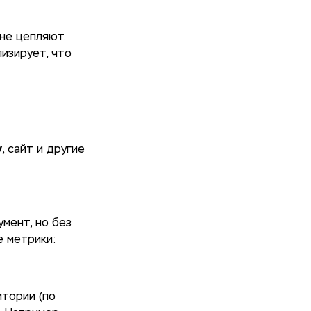
не цепляют.
лизирует, что
у
, сайт и другие
мент, но без
е метрики:
итории (по