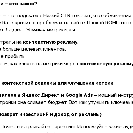
и — это важно?
 — это подсказка. Низкий CTR говорит, что объявления 
 Rate кричит о проблемах на сайте. Плохой ROMI сигна
т бюджет. Улучшая метрики, вы:
контекстную рекламу
атраты на
.
 больше целевых клиентов.
е прибыль.
контекстную реклам
ем, как влиять на метрики через
я контекстной рекламы для улучшения метрик
еклама
Яндекс Директ
Google Ads
в
и
— мощный инстру
тройки она сливает бюджет. Вот как улучшить ключевы
Возврат инвестиций и доход от рекламы)
: Точно настраивайте таргетинг. Используйте узкие ауд