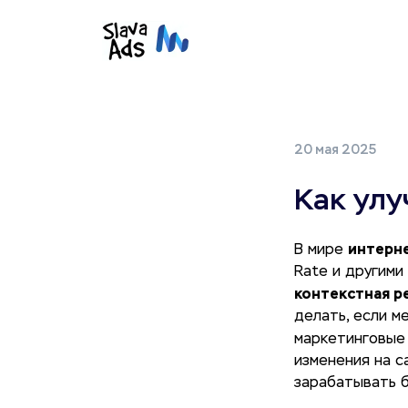
20 мая 2025
Как ул
интерн
В мире
Rate и другими
контекстная р
делать, если м
маркетинговые
изменения на с
зарабатывать бо